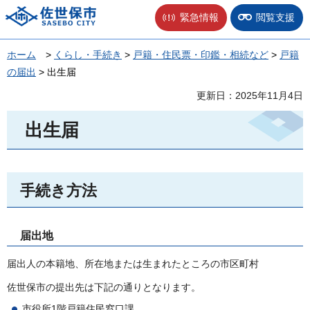
佐世保市
緊急情報
閲覧支援
ホーム
>
くらし・手続き
>
戸籍・住民票・印鑑・相続など
>
戸籍
の届出
> 出生届
更新日：2025年11月4日
出生届
手続き方法
届出地
届出人の本籍地、所在地または生まれたところの市区町村
佐世保市の提出先は下記の通りとなります。
市役所1階戸籍住民窓口課