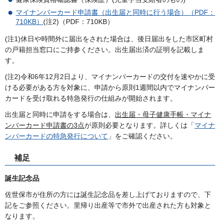
マイナンバーカード申請書（出生届と同時に行う場合）（PDF：
710KB）
(注2)（PDF：710KB）
(注1)休日や時間外に届出をされた場合は、後日届出をした市区町村
の戸籍担当窓口にご持参ください。出生届出済の証明を記載しま
す。
(注2)令和6年12月2日より、マイナンバーカードの交付を速やかに受
ける必要がある方を対象に、申請から原則1週間以内でマイナンバー
カードを受け取れる特急発行の仕組みが開始されます。
出生届と同時に申請をする場合は、
出生届・母子健康手帳・マイナ
ンバーカード申請書の3点
が原則必要となります。詳しくは「
マイナ
ンバーカードの特急発行について
」をご確認ください。
補足
誕生記念品
佐世保市が住所の方には誕生記念品を差し上げておりますので、下
記をご参照ください。里帰り出産等で市外で出産された方も対象と
なります。