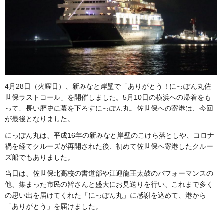
4月28日（火曜日）、新みなと岸壁で「ありがとう！にっぽん丸佐
世保ラストコール」を開催しました。5月10日の横浜への帰着をも
って、長い歴史に幕を下ろすにっぽん丸。佐世保への寄港は、今回
が最後となりました。
にっぽん丸は、平成16年の新みなと岸壁のこけら落としや、コロナ
禍を経てクルーズが再開された後、初めて佐世保へ寄港したクルー
ズ船でもありました。
当日は、佐世保北高校の書道部や江迎龍王太鼓のパフォーマンスの
他、集まった市民の皆さんと盛大にお見送りを行い、これまで多く
の思い出を届けてくれた「にっぽん丸」に感謝を込めて、港から
「ありがとう」を届けました。