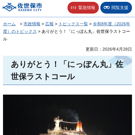
佐世保市
緊急情報
閲覧支援
ホーム
>
市政情報
>
広報
>
トピックス一覧
>
令和8年度（2026年
度）のトピックス
> ありがとう！「にっぽん丸」佐世保ラストコー
ル
更新日：2026年4月28日
ありがとう！「にっぽん丸」佐
世保ラストコール