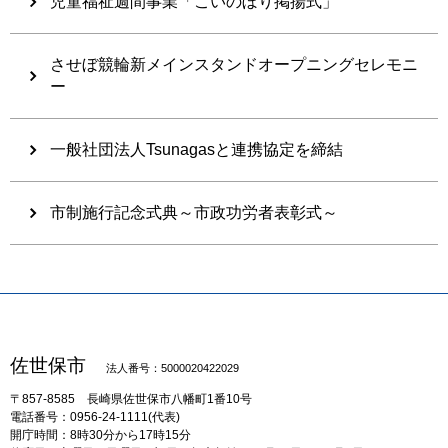
児童福祉週間事業「こいのぼり掲揚式」
させぼ競輪新メインスタンドオープニングセレモニ
ー
一般社団法人Tsunagasと連携協定を締結
市制施行記念式典～市政功労者表彰式～
佐世保市
法人番号：5000020422029
〒857-8585
長崎県佐世保市八幡町1番10号
電話番号：0956-24-1111(代表)
開庁時間：8時30分から17時15分