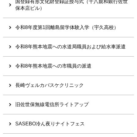
国登録有形文化財登録証授与式（十八親和銀行佐世
保本店ビル）
令和8年度第1回離島留学体験入学（宇久高校）
令和8年熊本地震への水道局職員および給水車派遣
令和8年熊本地震への市職員の派遣
長崎ヴェルカバスケクリニック
旧佐世保無線電信所ライトアップ
SASEBO冷ん夜りナイトフェス