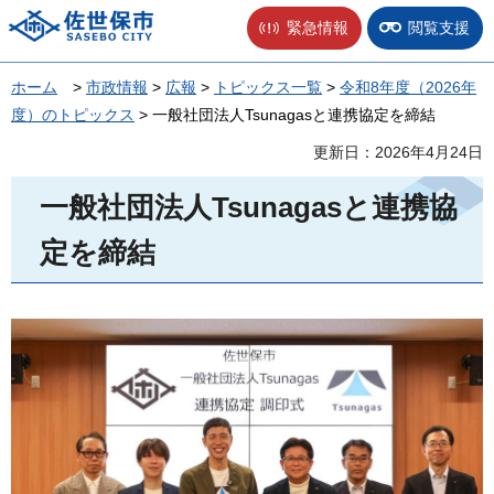
佐世保市
緊急情報
閲覧支援
ホーム
>
市政情報
>
広報
>
トピックス一覧
>
令和8年度（2026年
度）のトピックス
> 一般社団法人Tsunagasと連携協定を締結
更新日：2026年4月24日
一般社団法人Tsunagasと連携協
定を締結