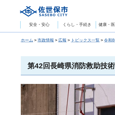
佐世保市
安全・安心
くらし・手続き
健康・医
ホーム
>
市政情報
>
広報
>
トピックス一覧
>
令和8
第42回長崎県消防救助技