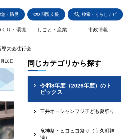
救急・防災
閲覧支援
検索・くらしナビ
づくり・環境
しごと・産業
市政情報
指導大会壮行会
5月18日
同じカテゴリから探す
令和8年度（2026年度）のト
ピックス
三井オーシャンフジ子ども夏祭り
竜神祭・ヒヨヒヨ祭り（宇久町神
浦）