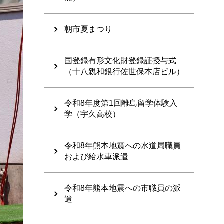
朝市夏まつり
国登録有形文化財登録証授与式
（十八親和銀行佐世保本店ビル）
令和8年度第1回離島留学体験入
学（宇久高校）
令和8年熊本地震への水道局職員
および給水車派遣
令和8年熊本地震への市職員の派
遣