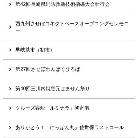
第42回長崎県消防救助技術指導大会壮行会
西九州させぼコネクトベースオープニングセレモニ
ー
早岐茶市（初市）
第27回させぼわんぱくひろば
第40回三川内焼窯元はまぜん祭り
クルーズ客船「ルミナラ」初寄港
ありがとう！「にっぽん丸」佐世保ラストコール