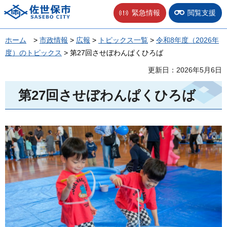
佐世保市
緊急情報
閲覧支援
ホーム
>
市政情報
>
広報
>
トピックス一覧
>
令和8年度（2026年
度）のトピックス
> 第27回させぼわんぱくひろば
更新日：2026年5月6日
第27回させぼわんぱくひろば