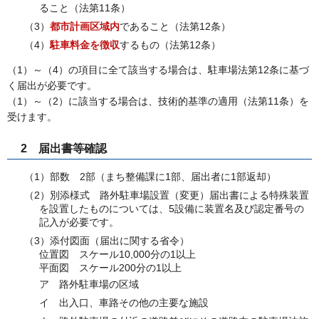
ること（法第11条）
（3）
都市計画区域内
であること（法第12条）
（4）
駐車料金を徴収
するもの（法第12条）
（1）～（4）の項目に全て該当する場合は、駐車場法第12条に基づ
く届出が必要です。
（1）～（2）に該当する場合は、技術的基準の適用（法第11条）を
受けます。
2
届
出書等確認
（1）部数
2
部（まち整備課に1部、届出者に1部返却）
（2）別添様式
路
外駐車場設置（変更）届出書による特殊装置
を設置したものについては、5設備に装置名及び認定番号の
記入が必要です。
（3）添付図面（届出に関する省令）
位置図
ス
ケール10,000分の1以上
平面図
ス
ケール200分の1以上
ア
路
外駐車場の区域
イ
出
入口、車路その他の主要な施設