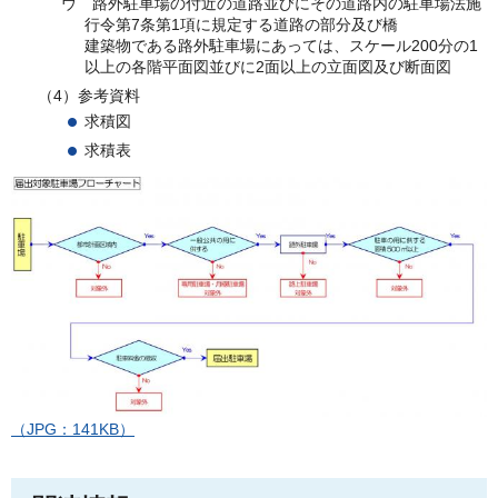
ウ
路
外駐車場の付近の道路並びにその道路内の駐車場法施
行令第7条第1項に規定する道路の部分及び橋
建築物である路外駐車場にあっては、スケール200分の1
以上の各階平面図並びに2面以上の立面図及び断面図
（4）参考資料
求積図
求積表
（JPG：141KB）