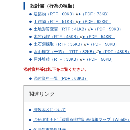
設計書（行為の種類）
建築物（RTF：60KB）
//
●（PDF：73KB）
工作物（RTF：51KB）
//
●（PDF：63KB）
土地形質変更（RTF：41KB）
//
●（PDF：59KB）
木竹伐採（RTF：45KB）
//
●（PDF：54KB）
土石類採取（RTF：35KB）
//
●（PDF：50KB）
水面埋立（干拓）（RTF：32KB）
//
●（PDF：48KB
屋外堆積（RTF：33KB）
//
●（PDF：50KB）
添付資料等は以下をご覧ください。
添付資料一覧（PDF：68KB）
関連リンク
風致地区について
させぼ街ナビ「佐世保都市計画情報マップ（Web版
佐世保市景観計画