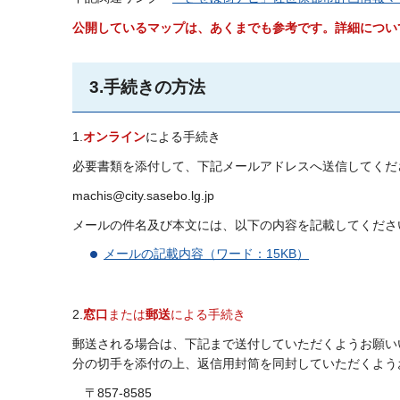
公開しているマップは、あくまでも参考です。詳細につい
3.手続きの方法
1.
オンライン
による手続き
必要書類を添付して、下記メールアドレスへ送信してくだ
machis@city.sasebo.lg.jp
メールの件名及び本文には、以下の内容を記載してくださ
メールの記載内容（ワード：15KB）
2.
窓口
または
郵送
による手続き
郵送される場合は、下記まで送付していただくようお願い
分の切手を添付の上、返信用封筒を同封していただくよう
〒857-8585