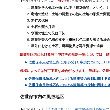
下の行為を行う際には、
着手前
に申請等が必要となります
建築物その他工作物（以下「建築物等」という。）
宅地の造成、土地の開墾その他の土地の形質の変更
木竹の伐採
土石の類の採取
水面の埋立て又は干拓
建築物等の色彩の変更（※同じ色に塗り替える場合
屋外における土石、廃棄物又は再生資源の堆積
風致地区内における許可申請等の規制一覧については、以
佐世保市風致地区内における許可申請について（PDF：
規模によっては許可不要な場合があります。詳細は、佐世
佐世保市風致地区内における建築等の規制に関する
佐世保市風致地区内における建築等の規制に関する
佐世保市内の風致地区
下記関連リンク『
「させぼ街ナビ」佐世保都市計画情報マ