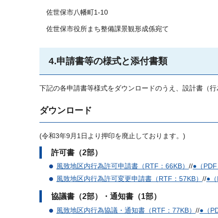
佐世保市八幡町1-10
佐世保市役所まち整備課景観形成係宛て
4.申請書等の様式と添付書類
下記の各申請書等様式をダウンロードのうえ、設計書（行
ダウンロード
(令和3年9月1日より押印を廃止しております。)
許可書（2部）
風致地区内行為許可申請書（RTF：66KB）
//
●（PDF
風致地区内行為許可変更申請書（RTF：57KB）
//
●（
協議書（2部）・通知書（1部）
風致地区内行為協議・通知書（RTF：77KB）
//
●（P