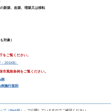
。
の新築、改築、増築又は移転
も対象）
下をご覧ください。
201KB）
保市風致条例をご覧ください。
条例
条例施行規則
ップ（Web版）
』で公開していますのでご確認ください。