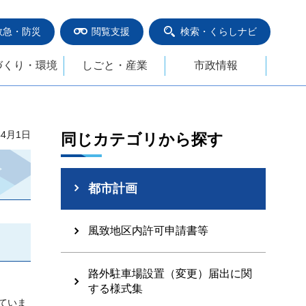
救急・防災
閲覧支援
検索・くらしナビ
づくり・環境
しごと・産業
市政情報
年4月1日
同じカテゴリから探す
都市計画
風致地区内許可申請書等
路外駐車場設置（変更）届出に関
する様式集
ていま