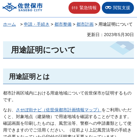
佐世保市
緊急情報
閲覧支援
ホーム
>
申請・手続き
>
都市整備
>
都市計画
> 用途証明について
更新日：2023年5月30日
用途証明について
用途証明とは
都市計画区域内における用途地域について佐世保市が証明するもの
です。
なお、
させぼ街ナビ（佐世保都市計画情報マップ）
をご利用いただ
くと、対象地点（建築物）で用途地域を確認することができます。
確認画面を印刷したものは、風営法等、警察への申請書類として使
用できますのでご活用ください。（従前より上記風営法等の手続き
で必要となっていた
公印付の証明書は不要
となっています）