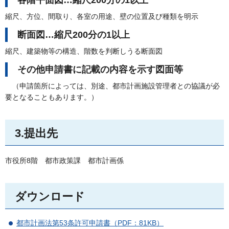
縮尺、方位、間取り、各室の用途、壁の位置及び種類を明示
断面図…縮尺200分の1以上
縮尺、建築物等の構造、階数を判断しうる断面図
その他申請書に記載の内容を示す図面等
（申請箇所によっては、別途、都市計画
施設管理者との協議が必
要となることもあります。）
3.提出先
市役所8階
都
市政策課
都
市計画係
ダウンロード
都市計画法第53条許可申請書（PDF：81KB）