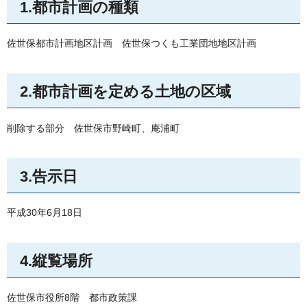
1.都市計画の種類
佐世保都市計画地区計画
佐
世保つくも工業団地地区計画
2.都市計画を定める土地の区域
削除する部分
佐
世保市野崎町、庵浦町
3.告示日
平成30年6月18日
4.縦覧場所
佐世保市役所8階
都
市政策課