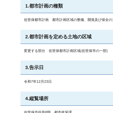
1.都市計画の種類
佐世保都市計画
都市計画
区域の整備、開発及び保全の
2.都市計画を定める土地の区域
変更する部分
佐世保都
市計画区域(佐世保市の一部)
3.告示日
令和7年12月23日
4.縦覧場所
佐世保市役所8階
都
市政策課