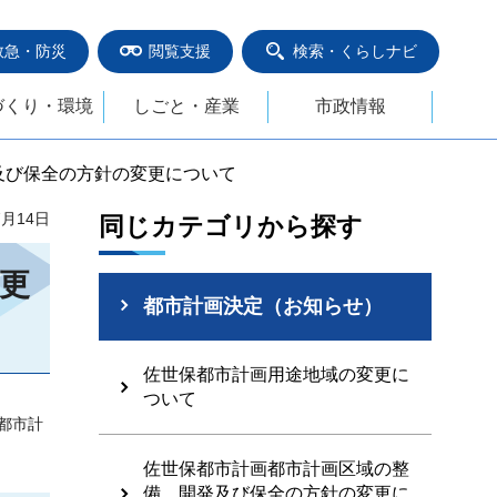
救急・防災
閲覧支援
検索・くらしナビ
づくり・環境
しごと・産業
市政情報
及び保全の方針の変更について
7月14日
同じカテゴリから探す
更
都市計画決定（お知らせ）
佐世保都市計画用途地域の変更に
ついて
る都市計
佐世保都市計画都市計画区域の整
備、開発及び保全の方針の変更に