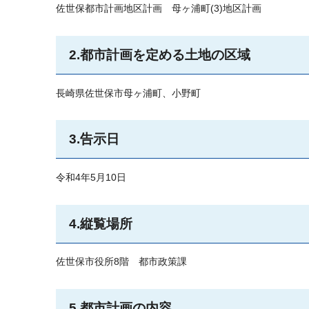
佐世保都市計画地区計画
母ヶ浦
町(3)地区計画
2.都市計画を定める土地の区域
長崎県佐世保市母ヶ浦町、小野町
3.告示日
令和4年5月10日
4.縦覧場所
佐世保市役所8階
都
市政策課
5.都市計画の内容