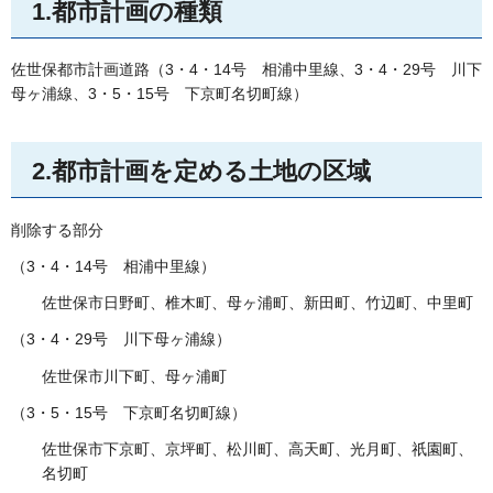
1.都市計画の種類
佐世保都市計画道路（3・4・14号
相
浦中里線、3・4・29号
川
下
母ヶ浦線、3・5・15号
下
京町名切町線）
2.都市計画を定める土地の区域
削除する部分
（3・4・14号
相
浦中里線）
佐世保市日野町、椎木町、母ヶ浦町、新田町、竹辺町、中里町
（3・4・29号
川
下母ヶ浦線）
佐世保市川下町、母ヶ浦町
（3・5・15号
下
京町名切町線）
佐世保市下京町、京坪町、松川町、高天町、光月町、祇園町、
名切町