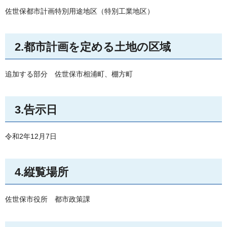
佐世保都市計画特別用途地区（特別工業地区）
2.都市計画を定める土地の区域
追加する部分
佐
世保市相浦町、棚方町
3.告示日
令和2年12月7日
4.縦覧場所
佐世保市役所
都
市政策課