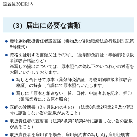
設置後30日以内
（3）届出に必要な書類
毒物劇物取扱責任者設置届（毒物及び劇物取締法施行規則別記第
8号様式）
資格を証明する書類又はその写し（薬剤師免許証・毒物劇物取扱
者試験合格証など）
※
写しの提出については、原本照合の為以下のいづれかの対応を
お願いいたしております。
写しと合わせて原本（薬剤師免許証、毒物劇物取扱者試験合
格証）の持参（当課にて原本照合いたします）
写しに「原本と相違ない」旨、日付、申請者名を記名、押印
（販売業者による原本照合）
医師の診断書（3ヶ月以内のもの）（法第8条第2項第2号及び第3
号に該当しない旨の記載があること）
取扱責任者の宣誓書（法第8条第2項第4号に該当しない旨の記載
があること）
取扱責任者を雇用する場合、雇用契約書の写し又は雇用証明書