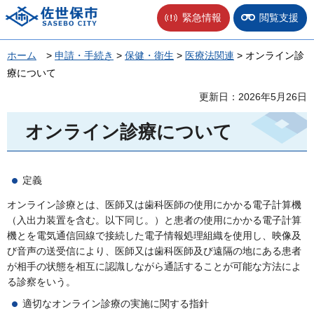
佐世保市
緊急情報
閲覧支援
ホーム
>
申請・手続き
>
保健・衛生
>
医療法関連
> オンライン診
療について
更新日：2026年5月26日
オンライン診療について
定義
オンライン診療とは、医師又は歯科医師の使用にかかる電子計算機
（入出力装置を含む。以下同じ。）と患者の使用にかかる電子計算
機とを電気通信回線で接続した電子情報処理組織を使用し、映像及
び音声の送受信により、医師又は歯科医師及び遠隔の地にある患者
が相手の状態を相互に認識しながら通話することが可能な方法によ
る診察をいう。
適切なオンライン診療の実施に関する指針