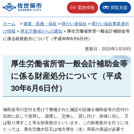
佐世保市
緊急情報
閲覧支援
ホーム
>
健康・医療・福祉
>
障がい者福祉
>
障がい福祉事業者向
け情報
>
厚生労働省からの通知
> 厚生労働省所管一般会計補助金等
に係る財産処分について（平成30年6月6日付）
更新日：2020年1月10日
厚生労働省所管一般会計補助金等
に係る財産処分について（平成
30年6月6日付）
補助金等の交付を受けて整備された施設や設備を補助金等の交付の
目的に反して使用し、譲渡し、交換し、貸し付け、担保に供し、又
は取り壊すこと等を財産処分といいます。この財産処分を行うに当
たっては、厚生労働大臣又は地方厚生（支）局長の承認が必要で