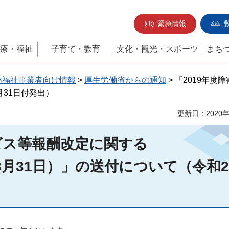
緊急情報
療・福祉
子育て・教育
文化・観光・スポーツ
まち
い福祉事業者向け情報
>
厚生労働省からの通知
> 「2019年度
月31日付発出）
更新日：2020
ービス等報酬改定に関する
年3月31日）」の送付について（令和