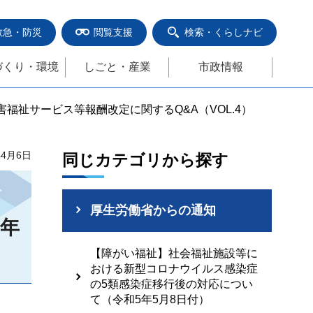
救急・防災
閲覧支援
検索・くらしナビ
づくり・環境
しごと・産業
市政情報
障害福祉サービス等報酬改定に関するQ&A（VOL.4）
年4月6日
同じカテゴリから探す
厚生労働省からの通知
2年
【障がい福祉】社会福祉施設等に
おける新型コロナウイルス感染症
の5類感染症移行後の対応につい
て（令和5年5月8日付）