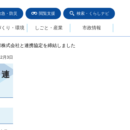
救急・防災
閲覧支援
検索・くらしナビ
づくり・環境
しごと・産業
市政情報
保株式会社と連携協定を締結しました
年2月3日
と連