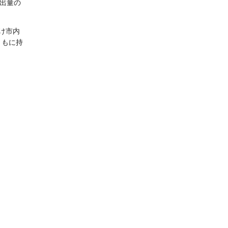
出量の
け市内
ともに持