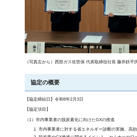
（写真左から）西部ガス佐世保 代表取締役社長 藤井鉄平
協定の概要
【協定締結日】令和8年2月3日
【協定項目】
（1）市内事業者の脱炭素化に向けたGXの推進
市内事業者に対する省エネルギー診断の実施、高効
脱炭素やGX推進に関するイベント、セミナーやワ