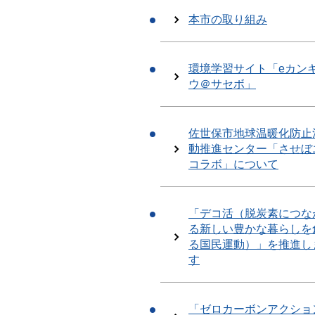
本市の取り組み
環境学習サイト「eカン
ウ＠サセボ」
佐世保市地球温暖化防止
動推進センター「させぼ
コラボ」について
「デコ活（脱炭素につな
る新しい豊かな暮らしを
る国民運動）」を推進し
す
「ゼロカーボンアクショ