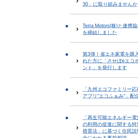
30」に取り組みませんか
Terra Motors(株)と連携
を締結しました
第3弾！省エネ家電を購
れた方に「させぼeエコ
ント」を発行します
「九州エコファミリー応
アプリ“エコふぁみ”」配
「再生可能エネルギー電
の利用の促進に関する特
措置法」に基づく住民説
会にかかる事前相談