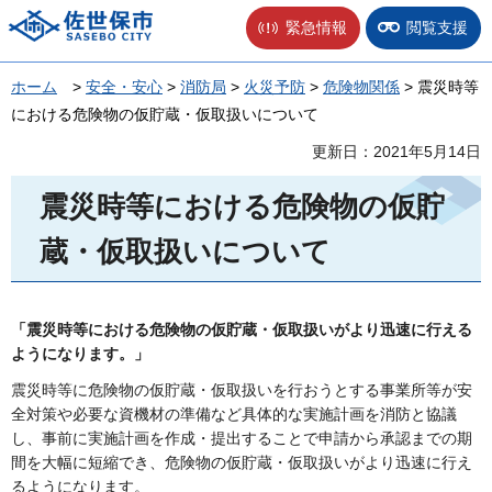
佐世保市
緊急情報
閲覧支援
ホーム
>
安全・安心
>
消防局
>
火災予防
>
危険物関係
> 震災時等
における危険物の仮貯蔵・仮取扱いについて
更新日：2021年5月14日
震災時等における危険物の仮貯
蔵・仮取扱いについて
「震災時等における危険物の仮貯蔵・仮取扱いがより迅速に行える
ようになります。」
震災時等に危険物の仮貯蔵・仮取扱いを行おうとする事業所等が安
全対策や必要な資機材の準備など具体的な実施計画を消防と協議
し、事前に実施計画を作成・提出することで申請から承認までの期
間を大幅に短縮でき、危険物の仮貯蔵・仮取扱いがより迅速に行え
るようになります。