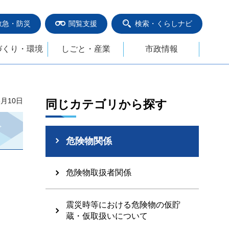
救急・防災
閲覧支援
検索・くらしナビ
づくり・環境
しごと・産業
市政情報
6月10日
同じカテゴリから探す
危険物関係
危険物取扱者関係
震災時等における危険物の仮貯
蔵・仮取扱いについて