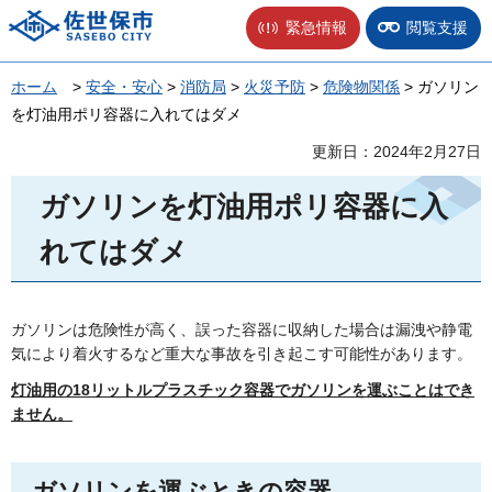
佐世保市
緊急情報
閲覧支援
ホーム
>
安全・安心
>
消防局
>
火災予防
>
危険物関係
> ガソリン
を灯油用ポリ容器に入れてはダメ
更新日：2024年2月27日
ガソリンを灯油用ポリ容器に入
れてはダメ
ガソリンは危険性が高く、誤った容器に収納した場合は漏洩や静電
気により着火するなど重大な事故を引き起こす可能性があります。
灯油用の18リットルプラスチック容器でガソリンを運ぶことはでき
ません。
ガソリンを運ぶときの容器