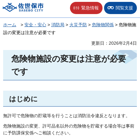
佐世保市
緊急情報
閲覧支援
ホーム
>
安全・安心
>
消防局
>
火災予防
>
危険物関係
> 危険物施
設の変更は注意が必要です
更新日：2026年2月4日
危険物施設の変更は注意が必要
です
はじめに
無許可で危険物の貯蔵等を行うことは消防法令違反となります。
危険物施設の変更、許可品名以外の危険物を貯蔵する場合等は事前
に予防課保安係へご相談ください。