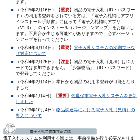
ます。
（令和5年2月16日）【
重要
】物品の電子入札（ID・パスワー
ド）の利用者登録をされている方は、「電子入札補助アプリ
インストール手順書」に従って「電子入札補助アプリ
（V1.3）」のインストール（バージョンアップ）をお願いし
ます。不具合が生じる可能性がありますので、必ずバージョ
ンアップを行ってください。
（令和4年4月14日）【
重要
】
電子入札システムの次期ブラウ
ザ対応について
（令和4年2月25日）【
注意
】物品の電子入札（見積）はICカ
ードでは参加できません。「少額物品」（ID・パスワード）
で登録してください
（令和4年2月14日）本日から物品の利用者登録が可能となり
ました
（令和4年1月4日）【
重要
】
佐世保市電子入札システムを更新
しました
（令和3年10月4日）
物品調達等における電子入札（見積）の
導入について
電子入札システムを利用する際には、事前準備を行う必要がありま