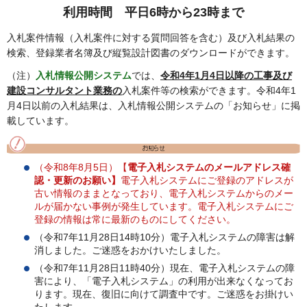
利用時間
平日6時から23時まで
入札案件情報（入札案件に対する質問回答を含む）及び入札結果の
検索、登録業者名簿及び縦覧設計図書のダウンロードができます。
（注）
入札情報公開システム
では、
令和4年1月
4日以降の工事及び
建設コンサルタント業務の
入札案件等の検索ができます。令和4年1
月4日以前の入札結果は、入札情報公開システムの「お知らせ」に掲
載しています。
（令和8年8月5日）【
電子入札システムのメールアドレス確
認・更新のお願い】
電子入札システムにご登録のアドレスが
古い情報のままとなっており、電子入札システムからのメー
ルが届かない事例が発生しています。電子入札システムにご
登録の情報は常に最新のものにしてください。
（令和7年11月28日14時10分）電子入札システムの障害は解
消しました。ご迷惑をおかけいたしました。
（令和7年11月28日11時40分）現在、電子入札システムの障
害により、「電子入札システム」の利用が出来なくなってお
ります。現在、復旧に向けて調査中です。ご迷惑をお掛けい
たします。