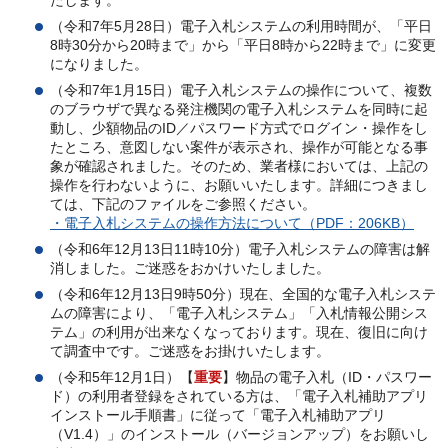
（令和7年5月28日）電子入札システムの利用時間が、「平日
8時30分から20時まで」から「平日8時から22時まで」に変更
になりました。
（令和7年1月15日）電子入札システムの操作について、複数
のブラウザで異なる発注機関の電子入札システムを同時に起
動し、少額物品のID／パスワード方式でログイン・操作をし
たところ、意図しない案件が表示され、操作が可能となる事
象が確認されました。そのため、業者様においては、上記の
操作を行わないように、お願いいたします。詳細につきまし
ては、下記のファイルをご参照ください。
・電子入札システムの操作方法について（PDF：206KB）
（令和6年12月13日11時10分）電子入札システムの障害は解
消しました。ご迷惑をおかけいたしました。
（令和6年12月13日9時50分）現在、全国的な電子入札システ
ムの障害により、「電子入札システム」「入札情報公開シス
テム」の利用が出来なくなっております。現在、復旧に向け
て調査中です。ご迷惑をお掛けいたします。
（令和5年12月1日）【
重要
】物品の電子入札（ID・パスワー
ド）の利用者登録をされている方は、「電子入札補助アプリ
インストール手順書」に従って「電子入札補助アプリ
（V1.4）」のインストール（バージョンアップ）をお願いし