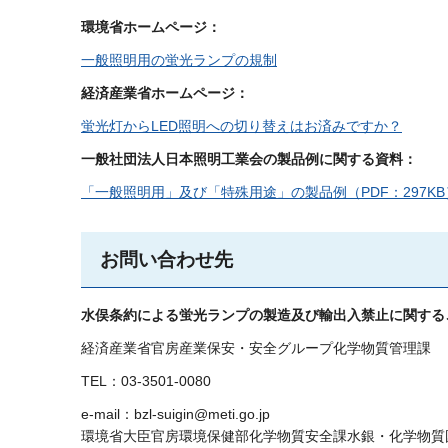
環境省ホームページ：
一般照明用の蛍光ランプの規制
経済産業省ホームページ：
蛍光灯からLED照明への切り替えはお済みですか？
一般社団法人日本照明工業会の製品例に関する資料：
「一般照明用」及び「特殊用途」の製品例（PDF：297KB
お問い合わせ先
水俣条約による蛍光ランプの製造及び輸出入禁止に関する
経済産業省官房産業保安・安全グループ化学物質管理課
TEL：03-3501-0080
e-mail：bzl-suigin@meti.go.jp
環境省大臣官房環境保健部化学物質安全課水銀・化学物質