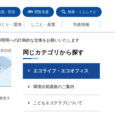
救急・防災
閲覧支援
検索・くらしナビ
づくり・環境
しごと・産業
市政情報
ED照明への計画的な交換をお願いいたします
0月22日
同じカテゴリから探す
ま
エコライフ・エコオフィス
環境出前講座のご案内
蛍光ラ
こどもエコクラブについて