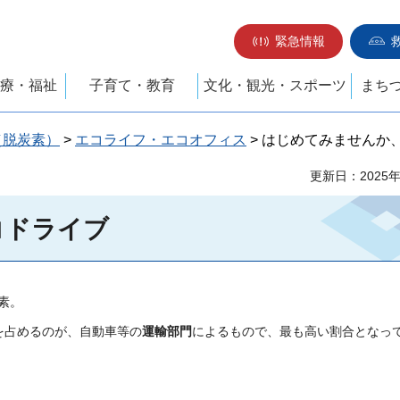
緊急情報
療・福祉
子育て・教育
文化・観光・スポーツ
まち
（脱炭素）
>
エコライフ・エコオフィス
> はじめてみませんか
更新日：2025
コドライブ
素。
を占めるのが、自動車等の
運輸部門
によるもので、最も高い割合となっ