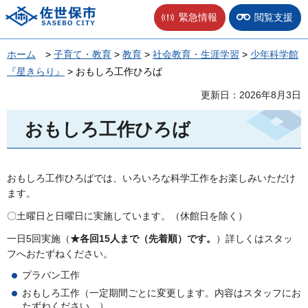
佐世保市
緊急情報
閲覧支援
ホーム
>
子育て・教育
>
教育
>
社会教育・生涯学習
>
少年科学館
『星きらり』
> おもしろ工作ひろば
更新日：2026年8月3日
おもしろ工作ひろば
おもしろ工作ひろばでは、いろいろな科学工作をお楽しみいただけ
ます。
〇土曜日と日曜日に実施しています。（休館日を除く）
一日5回実施（
★各回15人まで（先着順）です。
）詳しくはスタッ
フへおたずねください。
プラバン工作
おもしろ工作（一定期間ごとに変更します。内容はスタッフにお
たずねください。）