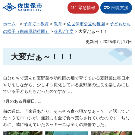
佐世保市
緊急情報
閲覧支援
ホーム
>
子育て・教育
>
教育
>
佐世保市公立幼稚園
>
子どもたち
の様子（白南風幼稚園）
>
令和7年度
> 大変だぁ～！！！
更新日：2025年7月17日
大変だぁ～！！！
自分たちで選んだ夏野菜や幼稚園の畑で育てている夏野菜に毎日水
やりをしながら、少しずつ変化している夏野菜の生長を楽しみにし
ている子どもたちだったのですが…。
7月のある月曜日…。
前の週に、「来週あたり、そろそろ食べ頃かなぁ～？」と話してい
たトウモロコシが、無残にも全て食べ荒らされていたのです！ちな
みに、隣に植えていたズッキーニは全くの無傷でした。