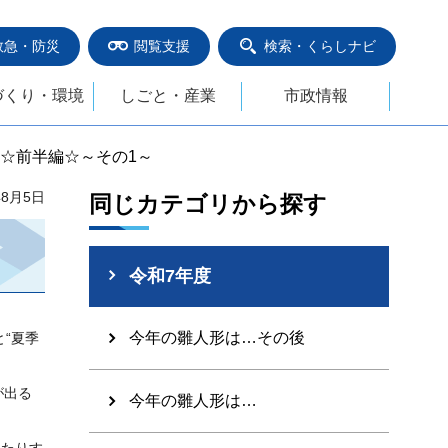
救急・防災
閲覧支援
検索・くらしナビ
づくり・環境
しごと・産業
市政情報
育☆前半編☆～その1～
年8月5日
同じカテゴリから探す
令和7年度
今年の雛人形は…その後
“夏季
が出る
今年の雛人形は…