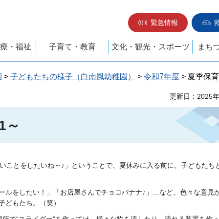
緊急情報
療・福祉
子育て・教育
文化・観光・スポーツ
まち
園
>
子どもたちの様子（白南風幼稚園）
>
令和7年度
> 夏季保
更新日：2025
1～
いことをしたいね～♪」ということで、夏休みに入る前に、子どもたちと
ールをしたい！」「お店屋さんでチョコバナナ♪」…など、色々な意見
子どもたち。（笑）