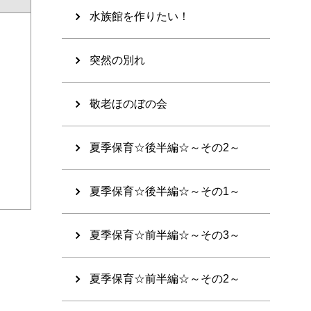
水族館を作りたい！
突然の別れ
敬老ほのぼの会
夏季保育☆後半編☆～その2～
夏季保育☆後半編☆～その1～
夏季保育☆前半編☆～その3～
夏季保育☆前半編☆～その2～