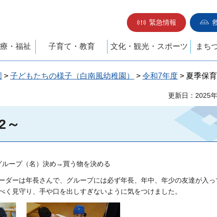
緊急情報
療・福祉
子育て・教育
文化・観光・スポーツ
まち
園
>
子どもたちの様子（白南風幼稚園）
>
令和7年度
> 夏季保
更新日：2025
2～
グループ（名）決め→買う物を決める
ーダーは年長さんで、グループには必ず年長、年中、年少の友達が入っ
べく見守り、手や口を出しすぎないように気をつけました。