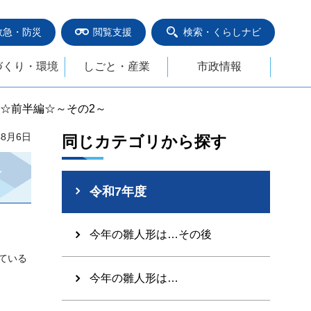
救急・防災
閲覧支援
検索・くらしナビ
づくり・環境
しごと・産業
市政情報
育☆前半編☆～その2～
年8月6日
同じカテゴリから探す
令和7年度
今年の雛人形は…その後
ている
今年の雛人形は…