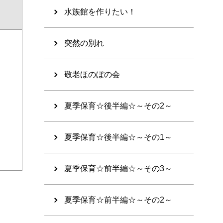
水族館を作りたい！
突然の別れ
敬老ほのぼの会
夏季保育☆後半編☆～その2～
夏季保育☆後半編☆～その1～
夏季保育☆前半編☆～その3～
夏季保育☆前半編☆～その2～