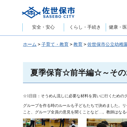
佐世保市
安全・安心
くらし・手続き
健康・医
ホーム
>
子育て・教育
>
教育
>
佐世保市公立幼稚
夏季保育☆前半編☆～その
☆1日目：そうめん流しに必要な材料を買いに行くための
グループを作る時のルールも子どもたちで決めました。リ
こと、グループ全員の意見を聞くことなど…。教師はなる