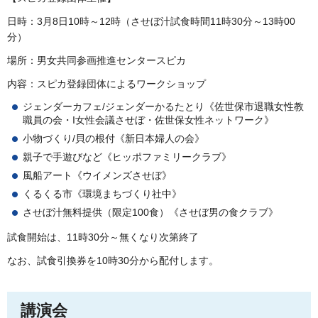
日時：3月8日10時～12時（させぼ汁試食時間11時30分～13時00
分）
場所：男女共同参画推進センタースピカ
内容：スピカ登録団体によるワークショップ
ジェンダーカフェ/ジェンダーかるたとり《佐世保市退職女性教
職員の会・I女性会議させぼ・佐世保女性ネットワーク》
小物づくり/貝の根付《新日本婦人の会》
親子で手遊びなど《ヒッポファミリークラブ》
風船アート《ウイメンズさせぼ》
くるくる市《環境まちづくり社中》
させぼ汁無料提供（限定100食）《させぼ男の食クラブ》
試食開始は、11時30分～無くなり次第終了
なお、試食引換券を10時30分から配付します。
講演会