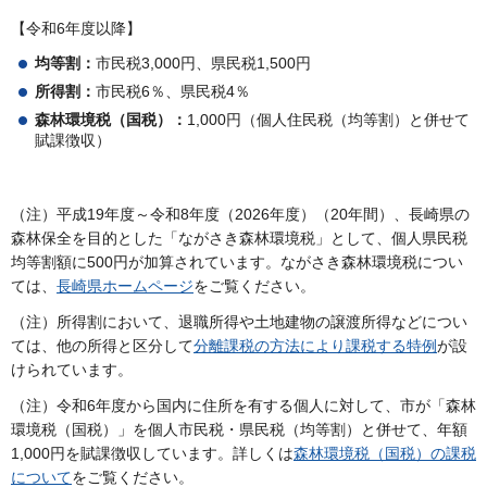
【令和6年度以降】
均等割：
市民税3,000円、県民税1,500円
所得割：
市民税6％、県民税4％
森林環境税（国税）：
1,000円（個人住民税（均等割）と併せて
賦課徴収）
（注）平成19年度～令和8年度（2026年度）（20年間）、長崎県の
森林保全を目的とした「ながさき森林環境税」として、個人県民税
均等割額に500円が加算されています。ながさき森林環境税につい
ては、
長崎県ホームページ
をご覧ください。
（注）所得割において、退職所得や土地建物の譲渡所得などについ
ては、他の所得と区分して
分離課税の方法により課税する特例
が設
けられています。
（注）令和6年度から国内に住所を有する個人に対して、市が「森林
環境税（国税）」を個人市民税・県民税（均等割）と併せて、年額
1,000円を賦課徴収しています。詳しくは
森林環境税（国税）の課税
について
をご覧ください。