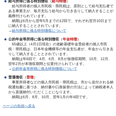
給与所得に係る特別徴収
（
給与特徴
）
給与所得者の個人市民税・県民税は、原則として給与支払者で
ある事業主が、毎月支払う給与から引き去りして納入することが
義務付けられています。
納期は6月から翌年5月までの12回で、それぞれ翌月10日まで
に納入することとされています。
→
給与所得に係る特別徴収について
公的年金等所得に係る特別徴収
（
年金特徴
）
65歳以上（4月1日現在）の老齢基礎年金受給者の個人市民
税・県民税は、日本年金機構等の年金支払者が、年金から引き去
りして納入することとされています。
納期は年6回で、4月、6月、8月が仮徴収期間、10月、12月、
翌年2月が本徴収期間と位置付けられています。
→
公的年金等所得に係る特別徴収について
普通徴収
（
普徴
）
事業所得者などの個人市民税・県民税は、市から送付される納
税通知書に基づき、納付書や口座振替の方法によって納税者本人
から直接納付いただくことになります。
納期は6月、8月、10月、翌年1月の年4回です。
ページの先頭へ戻る