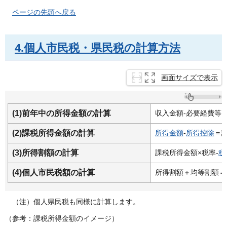
ページの先頭へ戻る
4.個人市民税・県民税の計算方法
画面サイズで表示
(1)前年中の所得金額の計算
収入金額-必要経費等
(2)課税所得金額の計算
所得金額
-
所得控除
＝
(3)所得割額の計算
課税所得金額×税率-
税
(4)個人市民税額の計算
所得割額＋均等割額＝
（注）個人県民税も同様に計算します。
（参考：課税所得金額のイメージ）