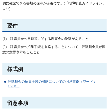
的に確認できる書類の保存が必要です。(「指導監査ガイドライン」
より)
要件
(1)
評
議員会の日時等に関する理事会の決議があること
(2)
評
議員会の招集手続を省略することについて、評議員全員が同
意の意思表示をしたこと
様式例
評議員会の招集手続の省略についての同意書例（ワード：
15KB）
留意事項