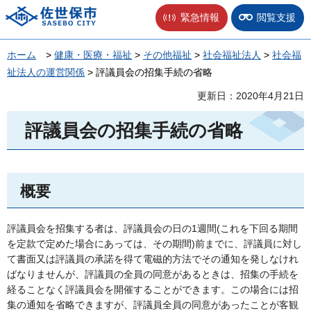
佐世保市
緊急情報
閲覧支援
ホーム
>
健康・医療・福祉
>
その他福祉
>
社会福祉法人
>
社会福
祉法人の運営関係
> 評議員会の招集手続の省略
更新日：2020年4月21日
評議員会の招集手続の省略
概要
評議員会を招集する者は、評議員会の日の1週間(これを下回る期間
を定款で定めた場合にあっては、その期間)前までに、評議員に対し
て書面又は評議員の承諾を得て電磁的方法でその通知を発しなけれ
ばなりませんが、評議員の全員の同意があるときは、招集の手続を
経ることなく評議員会を開催することができます。この場合には招
集の通知を省略できますが、評議員全員の同意があったことが客観