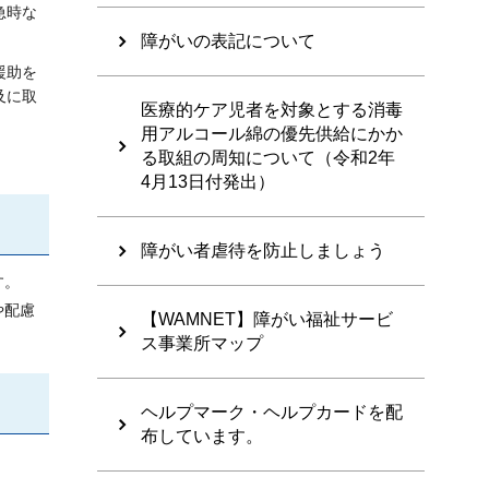
急時な
。
障がいの表記について
援助を
及に取
医療的ケア児者を対象とする消毒
用アルコール綿の優先供給にかか
る取組の周知について（令和2年
4月13日付発出）
障がい者虐待を防止しましょう
す。
や配慮
【WAMNET】障がい福祉サービ
ス事業所マップ
ヘルプマーク・ヘルプカードを配
布しています。