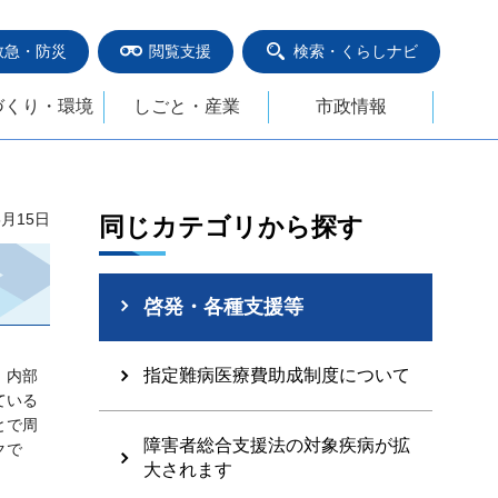
救急・防災
閲覧支援
検索・くらしナビ
づくり・環境
しごと・産業
市政情報
。
5月15日
同じカテゴリから探す
啓発・各種支援等
指定難病医療費助成制度について
、内部
ている
とで周
障害者総合支援法の対象疾病が拡
クで
大されます