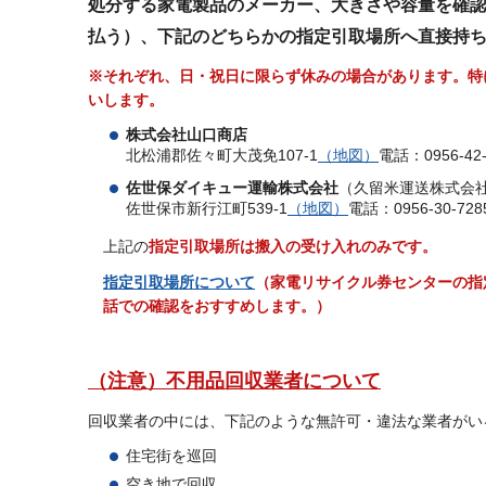
処分する家電製品のメーカー、大きさや容量を確
払う）、下記のどちらかの指定引取場所へ直接持
※それぞれ、日・祝日に限らず休みの場合があります。特
いします。
株式会社山口商店
北松浦郡佐々町大茂免107-1
（地図）
電話：0956-42-
佐世保ダイキュー運輸株式会社
（久留米運送株式会
佐世保市新行江町539-1
（地図）
電話：0956-30-728
上記の
指定引取場所は搬入の受け入れのみです。
指定引取場所について
（家電リサイクル券センターの指
話での確認をおすすめします。）
（注意）不用品回収業者について
回収業者の中には、下記のような無許可・違法な業者がい
住宅街を巡回
空き地で回収