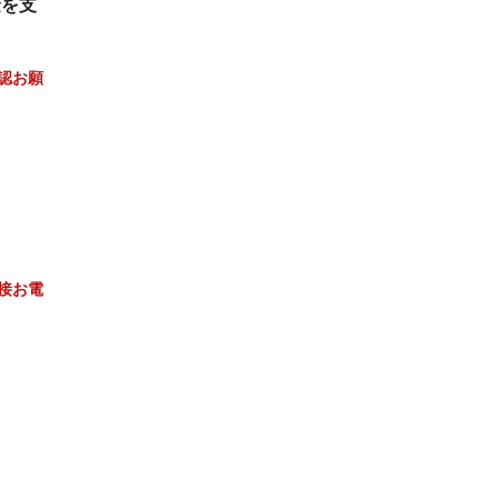
金を支
認お願
接お電