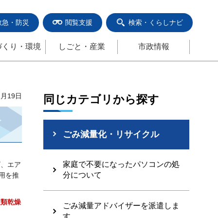
救急・防災
閲覧支援
検索・くらしナビ
づくり・環境
しごと・産業
市政情報
1月19日
同じカテゴリから探す
ごみ減量化・リサイクル
家庭で不要になったパソコンの処
ビ、エア
分について
用を推
衣類乾燥
ごみ減量アドバイザーを派遣しま
す