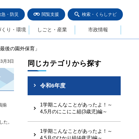
救急・防災
閲覧支援
検索・くらしナビ
づくり・環境
しごと・産業
市政情報
度最後の園外保育」
年3月3日
同じカテゴリから探す
令和6年度
1学期こんなことがあったよ！～
員揃
4,5月のにこにこ組(3歳児)編～
した。
1学期こんなことがあったよ！～
4,5月のひかり組(4歳児)編～