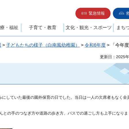
緊急情報
療・福祉
子育て・教育
文化・観光・スポーツ
まち
園
>
子どもたちの様子（白南風幼稚園）
>
令和6年度
> 「今年
更新日：2025
しみにしていた最後の園外保育の日でした。当日は一人の欠席者もなく全
んとの手のつなぎ方や道路の歩き方、バスでの過ごし方も上手になりま