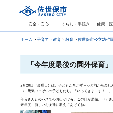
佐世保市
安全・安心
くらし・手続き
健康・医
ホーム
>
子育て・教育
>
教育
>
佐世保市公立幼稚
「今年度最後の園外保育」
2月28日（金曜日）は、子どもたちがず～っと前から楽
い、元気いっぱいの子どもたち。「いってきま～す！！」
年長さんとのバスでのお出かけも、この日が最後。ペアさ
来年度、新しいお友達に教えてあげてね♪