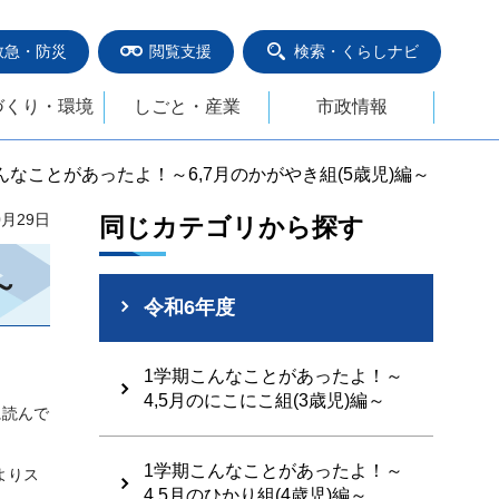
救急・防災
閲覧支援
検索・くらしナビ
づくり・環境
しごと・産業
市政情報
こんなことがあったよ！～6,7月のかがやき組(5歳児)編～
0月29日
同じカテゴリから探す
～
令和6年度
1学期こんなことがあったよ！～
4,5月のにこにこ組(3歳児)編～
に読んで
1学期こんなことがあったよ！～
よりス
4,5月のひかり組(4歳児)編～