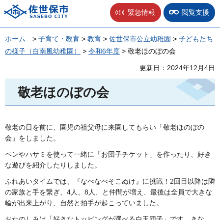
佐世保市
緊急情報
閲覧支援
ホーム
>
子育て・教育
>
教育
>
佐世保市公立幼稚園
>
子どもたち
の様子（白南風幼稚園）
>
令和6年度
> 敬老ほのぼの会
更新日：2024年12月4日
敬老ほのぼの会
敬老の日を前に、園児の祖父母に来園してもらい「敬老ほのぼの
会」をしました。
ペンやハサミを使って一緒に「お団子チケット」を作ったり、好き
な遊びを紹介したりしました。
ふれあいタイムでは、『なべなべそこぬけ』に挑戦！2回目以降は隣
の家族と手を繋ぎ、4人、8人、と仲間が増え、最後は全員で大きな
輪が出来上がり、自然と拍手が起こっていました。
おたのしみは「好きなトッピングが選べる白玉団子」です。きな