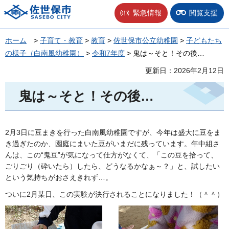
佐世保市
緊急情報
閲覧支援
ホーム
>
子育て・教育
>
教育
>
佐世保市公立幼稚園
>
子どもたち
の様子（白南風幼稚園）
>
令和7年度
> 鬼は～そと！その後…
更新日：2026年2月12日
鬼は～そと！その後…
2月3日に豆まきを行った白南風幼稚園ですが、今年は盛大に豆をま
き過ぎたのか、園庭にまいた豆がいまだに残っています。年中組さ
んは、この“鬼豆”が気になって仕方がなくて、「この豆を拾って、
ごりごり（砕いたら）したら、どうなるかなぁ～？」と、試したい
という気持ちがおさえきれず…。
ついに2月某日、この実験が決行されることになりました！（＾＾）