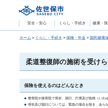
佐世保市
安全・安心
くらし・手続き
健康・医
ホーム
>
くらし・手続き
>
保険・年金
>
国民健康
柔道整復師の施術を受け
保険を使えるのはどんなとき
整骨院や接骨院で骨折、脱臼、打撲及び捻挫（いわ
骨折及び脱臼については、緊急の場合を除き、あら