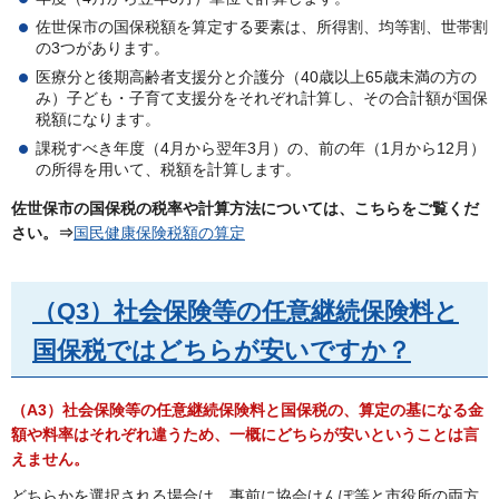
佐世保市の国保税額を算定する要素は、所得割、均等割、世帯割
の3つがあります。
医療分と後期高齢者支援分と介護分（40歳以上65歳未満の方の
み）子ども・子育て支援分をそれぞれ計算し、その合計額が国保
税額になります。
課税すべき年度（4月から翌年3月）の、前の年（1月から12月）
の所得を用いて、税額を計算します。
佐世保市の国保税の税率や計算方法については、こちらをご覧くだ
さい。
⇒
国民健康保険税額の算定
（Q3）社会保険等の任意継続保険料と
国保税ではどちらが安いですか？
（A3）社会保険等の任意継続保険料と国保税の、算定の基になる金
額や料率はそれぞれ違うため、一概にどちらが安いということは言
えません。
どちらかを選択される場合は、事前に協会けんぽ等と市役所の両方