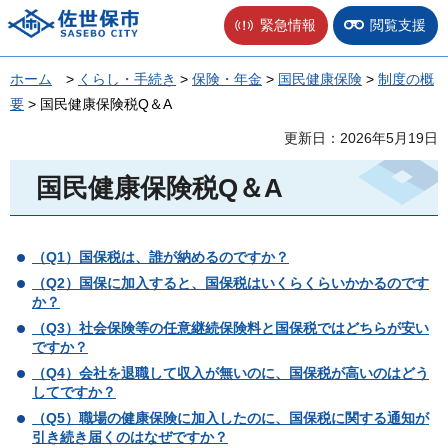
佐世保市
緊急情報
閲覧支援
ホーム
>
くらし・手続き
>
保険・年金
>
国民健康保険
>
制度の概
要
> 国民健康保険税Q＆A
更新日：2026年5月19日
国民健康保険税Q＆A
（Q1）国保税は、誰が納めるのですか？
（Q2）国保に加入すると、国保税はいくらくらいかかるのです
か？
（Q3）社会保険等の任意継続保険料と国保税ではどちらが安い
ですか？
（Q4）
会社を退職して収入が無いのに、国保税が高いのはどう
してですか？
（Q5）
職場の健康保険に加入したのに、国保税に関する通知が
引き続き届くのはなぜですか？