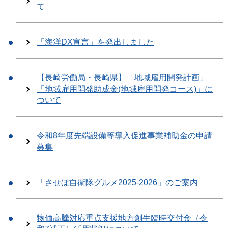
て
「海洋DX宣言」を発出しました
【長崎労働局・長崎県】「地域雇用開発計画」
「地域雇用開発助成金(地域雇用開発コース)」に
ついて
令和8年度先端設備等導入促進事業補助金の申請
募集
「させぼ自衛隊グルメ2025-2026」のご案内
物価高騰対応重点支援地方創生臨時交付金（令