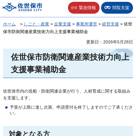
佐世保市
緊急情報
閲覧支援
ホーム
>
しごと・産業
>
企業支援
>
事業所運営
>
経営支援
> 佐世
保市防衛関連産業技術力向上支援事業補助金
更新日：2026年5月28日
佐世保市防衛関連産業技術力向上
支援事業補助金
佐世保市内の造船・防衛関連企業が行う、人材育成に関する取組み
を支援します。
予算が上限に達し次第、申請受付を終了しますのでご了承くださ
い。
対象となる方