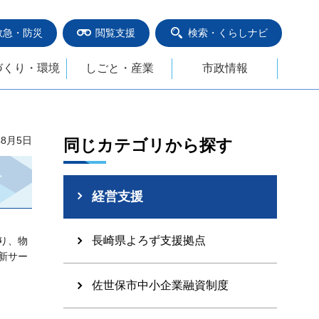
救急・防災
閲覧支援
検索・くらしナビ
づくり・環境
しごと・産業
市政情報
年8月5日
同じカテゴリから探す
経営支援
長崎県よろず支援拠点
り、物
新サー
佐世保市中小企業融資制度