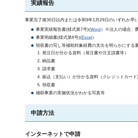
実績報告
事業完了後30日以内または令和9年1月29日のいずれか
事業実績報告書(様式第7号)(
Word
）※法人の場合、
事業明細書(様式第8号)(
Excel
）
領収書の写し等補助対象経費の支出を明らかにする
発注日が分かる資料（発注書や注文請書等）
納品書
請求書
振込（支払い）が分かる資料（クレジットカード
領収書
補助事業の実施状況がわかる写真等
申請方法
インターネットで申請