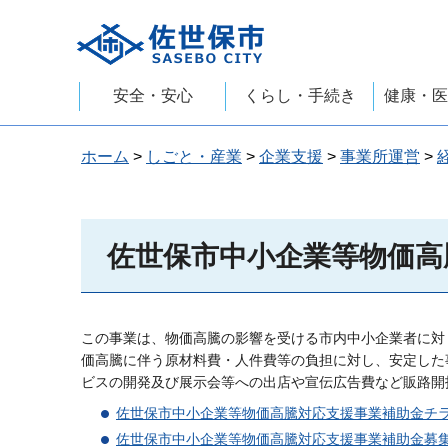
佐世保市
安全・安心
くらし・手続き
健康・医
ホーム
>
しごと・産業
>
企業支援
>
事業所運営
>
佐世保市中小企業等物価高
この事業は、物価高騰の影響を受ける市内中小企業者に対
価高騰に伴う原材料費・人件費等の負担に対し、安定した
ビスの開発及び展示会等への出店や宣伝広告費など販路開
佐世保市中小企業等物価高騰対応支援事業補助金チ
佐世保市中小企業等物価高騰対応支援事業補助金募