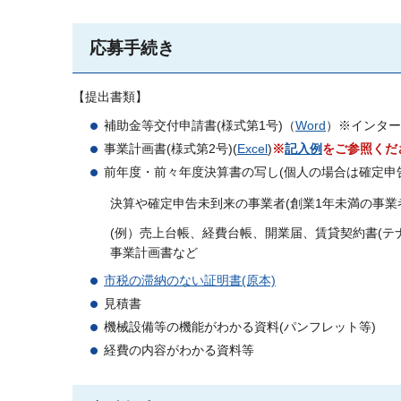
応募手続き
【提出書類】
補助金等交付申請書(様式第1号)（
Word
）※インター
事業計画書(様式第2号)(
Excel
)
※
記入例
をご参照くだ
前年度・前々年度決算書の写し(個人の場合は確定申
決算や確定申告未到来の事業者(創業1年未満の事業
(例）売上台帳、経費台帳、開業届、賃貸契約書(
事業計画書など
市税の滞納のない証明書(原本)
見積書
機械設備等の機能がわかる資料(パンフレット等)
経費の内容がわかる資料等