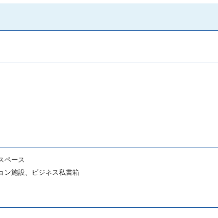
グスペース
ション施設、ビジネス私書箱