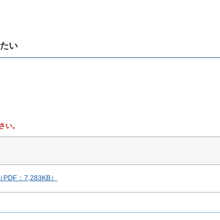
りたい
さい。
F：7,283KB）