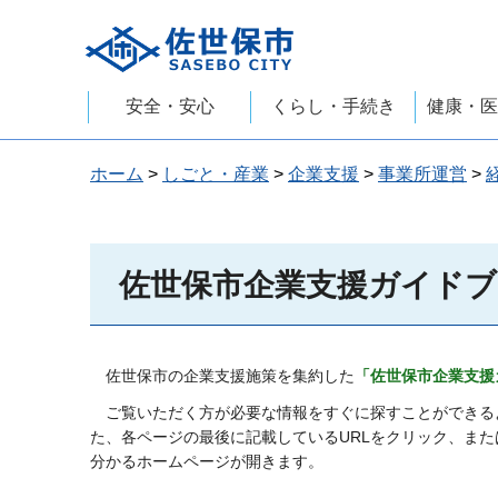
佐世保市
安全・安心
くらし・手続き
健康・医
ホーム
>
しごと・産業
>
企業支援
>
事業所運営
>
佐世保市企業支援ガイド
佐世保市の企業支援施策を集約した
「佐世保市企業支援ガ
ご覧いただく方が必要な情報をすぐに探すことができる
た、各ページの最後に記載しているURLをクリック、ま
分かるホームページが開きます。