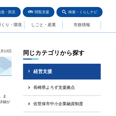
救急・防災
閲覧支援
検索・くらしナビ
づくり・環境
しごと・産業
市政情報
5月13日
同じカテゴリから探す
経営支援
長崎県よろず支援拠点
。ま
詳細が
佐世保市中小企業融資制度