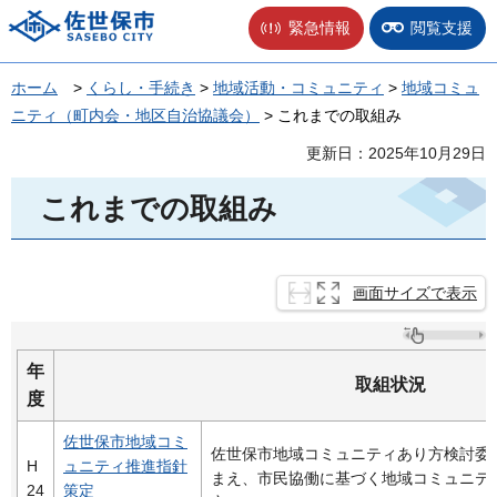
佐世保市
緊急情報
閲覧支援
ホーム
>
くらし・手続き
>
地域活動・コミュニティ
>
地域コミュ
ニティ（町内会・地区自治協議会）
> これまでの取組み
更新日：2025年10月29日
これまでの取組み
画面サイズで表示
年
取組状況
度
佐世保市地域コミ
佐世保市地域コミュニティあり方検討委
H
ュニティ推進指針
まえ、市民協働に基づく地域コミュニテ
24
策定