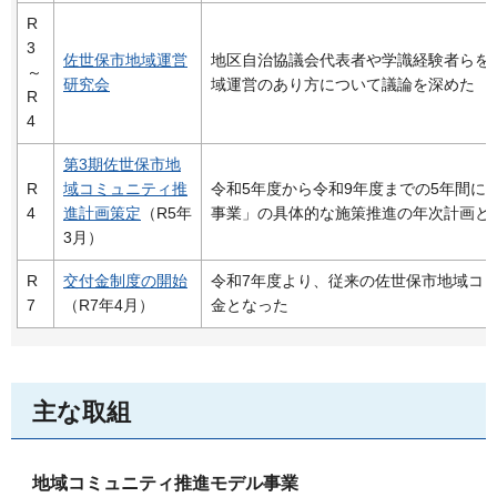
R
3
佐世保市地域運営
地区自治協議会代表者や学識経験者らを
～
研究会
域運営のあり方について議論を深めた
R
4
第3期佐世保市地
R
域コミュニティ推
令和5年度から令和9年度までの5年間に
4
進計画策定
（R5年
事業」の具体的な施策推進の年次計画と
3月）
R
交付金制度の開始
令和7年度より、従来の佐世保市地域コ
7
（R7年4月）
金となった
主な取組
地域コミュニティ推進モデル事業