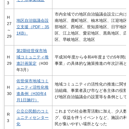
3
市内全域での地区自治協議会設立に向け
H
地区自治協議会設
南地区、鹿町地区、柚木地区、江迎地区
27
立支援（PDF：35
部地区、西地区、世知原地区、日宇地区
～
1KB）
区、江上地区、愛宕地区、黒島地区、広
29
区、早岐地区、北地区
第2期佐世保市地
H
域コミュニティ推
平成30年度から令和4年度までの5年間
29
進計画策定
（H30
事業」の具体的な施策推進の年次計画と
年3月）
佐世保市地域コミ
地域コミュニティの活性化の推進に関す
H
ュニティ活性化推
治組織、事業者及び市など各主体の役割
30
進条例（H30年4
び地区自治協議会の設置等を条例として
月1日施行）
公立公民館のコミ
これまでの社会教育活動に加え、少人数
R
ュニティセンター
グ、収益を伴うイベントなど、施設の利
3
化
民が集いやすい場所となった