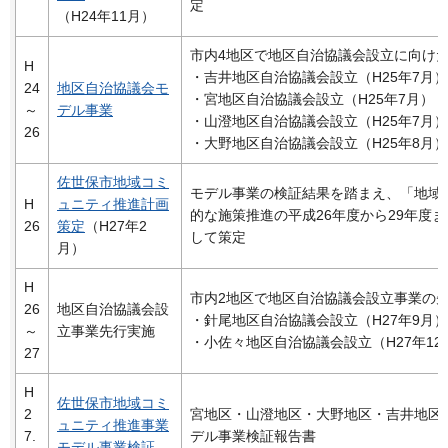
定
（H24年11月）
市内4地区で地区自治協議会設立に向け
H
・吉井地区自治協議会設立（H25年7月）
24
地区自治協議会モ
・宮地区自治協議会設立（H25年7月）
～
デル事業
・山澄地区自治協議会設立（H25年7月）
26
・大野地区自治協議会設立（H25年8月）
佐世保市地域コミ
モデル事業の検証結果を踏まえ、「地域
H
ュニティ推進計画
的な施策推進の平成26年度から29年度
26
策定
（H27年2
して策定
月）
H
市内2地区で地区自治協議会設立事業の
26
地区自治協議会設
・針尾地区自治協議会設立（H27年9月）
～
立事業先行実施
・小佐々地区自治協議会設立（H27年12
27
H
佐世保市地域コミ
2
宮地区・山澄地区・大野地区・吉井地区
ュニティ推進事業
7.
デル事業検証報告書
モデル事業検証