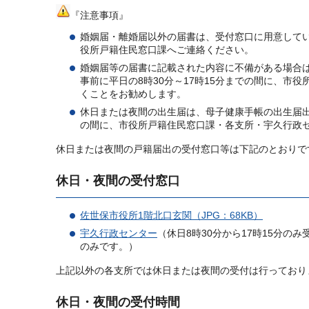
『注意事項』
婚姻届・離婚届以外の届書は、受付窓口に用意してい
役所戸籍住民窓口課へご連絡ください。
婚姻届等の届書に記載された内容に不備がある場合
事前に平日の8時30分～17時15分までの間に、
くことをお勧めします。
休日または夜間の出生届は、母子健康手帳の出生届出
の間に、市役所戸籍住民窓口課・各支所・宇久行政
休日または夜間の戸籍届出の受付窓口等は下記のとおりで
休日・夜間の受付窓口
佐世保市役所1階北口玄関（JPG：68KB）
宇久行政センター
（休日8時30分から17時15分
のみです。）
上記以外の各支所では休日または夜間の受付は行っており
休日・夜間の受付時間