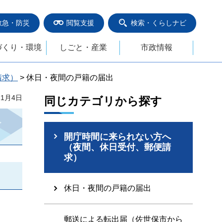
救急・防災
閲覧支援
検索・くらしナビ
づくり・環境
しごと・産業
市政情報
請求）
> 休日・夜間の戸籍の届出
11月4日
同じカテゴリから探す
開庁時間に来られない方へ
（夜間、休日受付、郵便請
求）
休日・夜間の戸籍の届出
郵送による転出届（佐世保市から