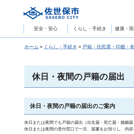
佐世保市
安全・安心
くらし・手続き
健康・医
ホーム
>
くらし・手続き
>
戸籍・住民票・印鑑・
休日・夜間の戸籍の届出
休日・夜間の戸籍の届出のご案内
休日または夜間でも戸籍の届出（出生届・死亡届・婚姻届
休日または夜間の受付窓口で一旦、届書をお預りし、内容