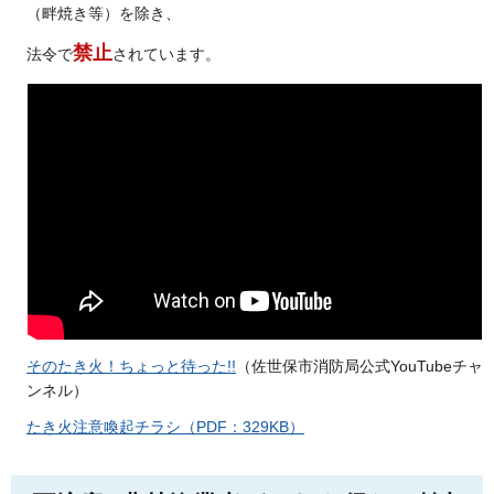
（畔焼き等）を除き、
禁止
法令で
されています。
そのたき火！ちょっと待った!!
（佐世保市消防局公式YouTubeチャ
ンネル）
たき火注意喚起チラシ（PDF：329KB）