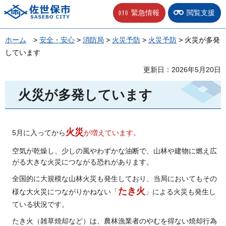
佐世保市
緊急情報
閲覧支援
ホーム
>
安全・安心
>
消防局
>
火災予防
>
火災予防
> 火災が多発
しています
更新日：2026年5月20日
火災が多発しています
火災
5月に入ってから
が増えています。
空気が乾燥し、少しの風やわずかな油断で、山林や建物に燃え広
がる大きな火災につながる恐れがあります。
全国的に大規模な山林火災も発生しており、当局においてもその
たき火
様な大火災につながりかねない「
」による火災も発生し
ている状況です。
たき火（雑草焼却など）は、農林漁業者のやむを得ない焼却行為