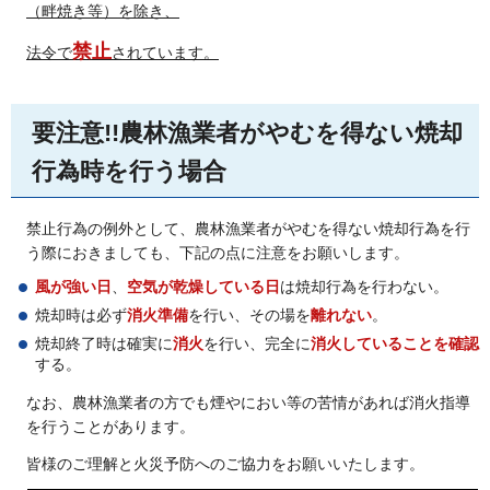
（畔焼き等）を除き、
禁止
法令で
されています。
要注意!!農林漁業者がやむを得ない焼却
行為時を行う場合
禁止行為の例外として、農林漁業者がやむを得ない焼却行為を行
う際におきましても、下記の点に注意をお願いします。
風が強い日
、
空気が乾燥している日
は焼却行為を行わない。
焼却時は必ず
消火準備
を行い、その場を
離れない
。
焼却終了時は確実に
消火
を行い、完全に
消火していることを確認
する。
なお、農林漁業者の方でも煙やにおい等の苦情があれば消火指導
を行うことがあります。
皆様のご理解と火災予防へのご協力をお願いいたします。