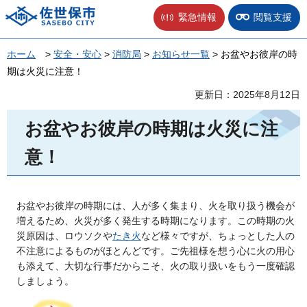
佐世保市
緊急情報
閲覧支援
ホーム
>
安全・安心
>
消防局
>
お知らせ一覧
> お盆やお彼岸の時
期は火災に注意！
更新日：2025年8月12日
お盆やお彼岸の時期は火災に注
意！
お盆やお彼岸の時期には、人が多く集まり、火を取り扱う機会が
増えるため、火災が多く発生する時期になります。この時期の火
災原因は、ロウソクや
たき火
など様々ですが、ちょっとした人の
不注意によるものがほとんどです。ご先祖様を想う心に火の用心
も添えて、大切な行事だからこそ、火の取り扱いをもう一度確認
しましょう。