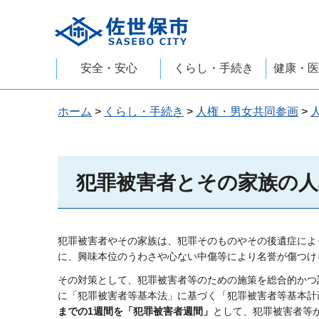
佐世保市
安全・安心
くらし・手続き
健康・医
ホーム
>
くらし・手続き
>
人権・男女共同参画
>
犯罪被害者とその家族の
犯罪被害者やその家族は、犯罪そのものやその後遺症によ
に、興味本位のうわさや心ない中傷等により名誉が傷つけ
その対策として、犯罪被害者等のための施策を総合的かつ
に「犯罪被害者等基本法」に基づく「犯罪被害者等基本計画
までの1週間を「犯罪被害者週間」
として、犯罪被害者等