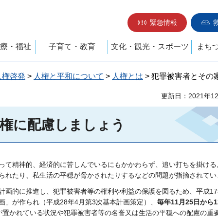
緊急情報
療・福祉
子育て・教育
文化・観光・スポーツ
まち
人権啓発
>
人権と平和について
>
人権とは
> 犯罪被害者とその
更新日：2021年1
人権に配慮しましょう
って精神的、経済的に苦しんでいるにもかかわらず、追い打ちを掛ける
られたり、私生活の平穏が脅かされたりするなどの問題が指摘されてい
計画的に推進し、犯罪被害者等の権利や利益の保護を図るため、平成17
」が作られ（平成28年4月第3次基本計画策定）、
毎年11月25日から1
が置かれている状況や犯罪被害者等の名誉又は生活の平穏への配慮の重